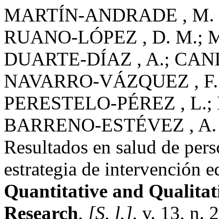
MARTÍN-ANDRADE , M. P
RUANO-LÓPEZ , D. M.; M
DUARTE-DÍAZ , A.; CAN
NAVARRO-VÁZQUEZ , F. J
PERESTELO-PÉREZ , L.;
BARRENO-ESTÉVEZ , A. 
Resultados en salud de pers
estrategia de intervención 
Quantitative and Qualita
Research
,
[S. l.]
, v. 13, n.