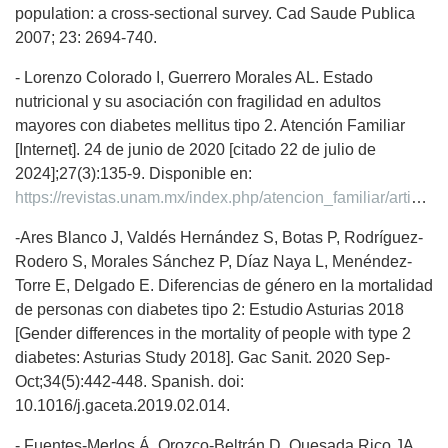
population: a cross-sectional survey. Cad Saude Publica
2007; 23: 2694-740.
- Lorenzo Colorado I, Guerrero Morales AL. Estado
nutricional y su asociación con fragilidad en adultos
mayores con diabetes mellitus tipo 2. Atención Familiar
[Internet]. 24 de junio de 2020 [citado 22 de julio de
2024];27(3):135-9. Disponible en:
https://revistas.unam.mx/index.php/atencion_familiar/article/view/75895
-Ares Blanco J, Valdés Hernández S, Botas P, Rodríguez-
Rodero S, Morales Sánchez P, Díaz Naya L, Menéndez-
Torre E, Delgado E. Diferencias de género en la mortalidad
de personas con diabetes tipo 2: Estudio Asturias 2018
[Gender differences in the mortality of people with type 2
diabetes: Asturias Study 2018]. Gac Sanit. 2020 Sep-
Oct;34(5):442-448. Spanish. doi:
10.1016/j.gaceta.2019.02.014.
- Fuentes-Merlos Á, Orozco-Beltrán D, Quesada Rico JA,