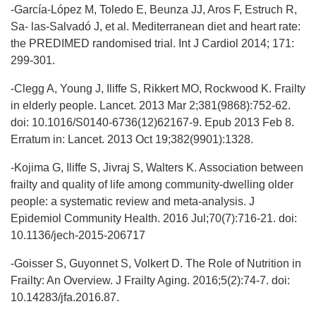
-García-López M, Toledo E, Beunza JJ, Aros F, Estruch R,
Sa- las-Salvadó J, et al. Mediterranean diet and heart rate:
the PREDIMED randomised trial. Int J Cardiol 2014; 171:
299-301.
-Clegg A, Young J, Iliffe S, Rikkert MO, Rockwood K. Frailty
in elderly people. Lancet. 2013 Mar 2;381(9868):752-62.
doi: 10.1016/S0140-6736(12)62167-9. Epub 2013 Feb 8.
Erratum in: Lancet. 2013 Oct 19;382(9901):1328.
-Kojima G, Iliffe S, Jivraj S, Walters K. Association between
frailty and quality of life among community-dwelling older
people: a systematic review and meta-analysis. J
Epidemiol Community Health. 2016 Jul;70(7):716-21. doi:
10.1136/jech-2015-206717
-Goisser S, Guyonnet S, Volkert D. The Role of Nutrition in
Frailty: An Overview. J Frailty Aging. 2016;5(2):74-7. doi:
10.14283/jfa.2016.87.