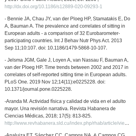
http://dx.doi.org/10.1186/s12889-020-09293-1
- Bennie JA, Chau JY, van der Ploeg HP, Stamatakis E, Do
A, Bauman A. The prevalence and correlates of sitting in
European adults - a comparison of 32 Eurobarometer-
participating countries. Int J Behav Nutr Phys Act. 2013
Sep 11;10:107. doi: 10.1186/1479-5868-10-107.
- Jelsma JGM, Gale J, Loyen A, van Nassau F, Bauman A,
van der Ploeg HP. Time trends between 2002 and 2017 in
correlates of self-reported sitting time in European adults.
PLoS One. 2019 Nov 12;14(11):e0225228. doi:
10.1371/journal.pone.0225228.
-Aranda M. Actividad física y calidad de vida en el adulto
mayor. Una revisión narrativa. Revista Habanera de
Ciencias Médicas, 2018; 17(5): 813-825.
http://www.revhabanera.sld.cu/index.php/rhab/article/view/2418
-Analuiza ET, Sánchez CC, Campos NA, & Campos CG.