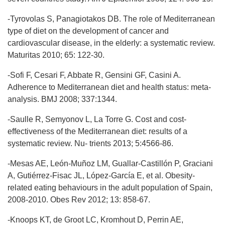
-Tyrovolas S, Panagiotakos DB. The role of Mediterranean
type of diet on the development of cancer and
cardiovascular disease, in the elderly: a systematic review.
Maturitas 2010; 65: 122-30.
-Sofi F, Cesari F, Abbate R, Gensini GF, Casini A.
Adherence to Mediterranean diet and health status: meta-
analysis. BMJ 2008; 337:1344.
-Saulle R, Semyonov L, La Torre G. Cost and cost-
effectiveness of the Mediterranean diet: results of a
systematic review. Nu- trients 2013; 5:4566-86.
-Mesas AE, León-Muñoz LM, Guallar-Castillón P, Graciani
A, Gutiérrez-Fisac JL, López-García E, et al. Obesity-
related eating behaviours in the adult population of Spain,
2008-2010. Obes Rev 2012; 13: 858-67.
-Knoops KT, de Groot LC, Kromhout D, Perrin AE,