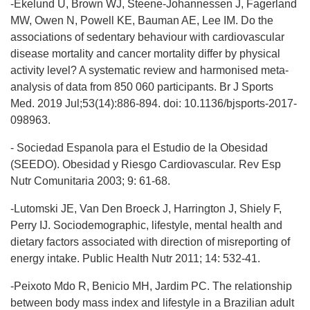
-Ekelund U, Brown WJ, Steene-Johannessen J, Fagerland
MW, Owen N, Powell KE, Bauman AE, Lee IM. Do the
associations of sedentary behaviour with cardiovascular
disease mortality and cancer mortality differ by physical
activity level? A systematic review and harmonised meta-
analysis of data from 850 060 participants. Br J Sports
Med. 2019 Jul;53(14):886-894. doi: 10.1136/bjsports-2017-
098963.
- Sociedad Espanola para el Estudio de la Obesidad
(SEEDO). Obesidad y Riesgo Cardiovascular. Rev Esp
Nutr Comunitaria 2003; 9: 61-68.
-Lutomski JE, Van Den Broeck J, Harrington J, Shiely F,
Perry IJ. Sociodemographic, lifestyle, mental health and
dietary factors associated with direction of misreporting of
energy intake. Public Health Nutr 2011; 14: 532-41.
-Peixoto Mdo R, Benicio MH, Jardim PC. The relationship
between body mass index and lifestyle in a Brazilian adult