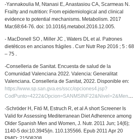
-Yannakoulia M, Ntanasi E, Anastasiou CA, Scarmeas N.
Frailty and nutrition: From epidemiological and clinical
evidence to potential mechanisms. Metabolism. 2017
Mar;68:64-76. doi: 10.1016/j.metabol.2016.12.005.
- MacDonell SO , Miller JC , Waters DL et al. Patrones
dietéticos en ancianos frágiles . Curr Nutr Rep 2016 ; 5 : 68
– 75 .
-Conselleria de Sanitat. Encuesta de salud de la
Comunidad Valenciana 2022. Valencia: Generalitat
Valenciana. Conselleria de Sanitat, 2022. Disponible en:
https://www.sp.san.gva.es/sscc/opciones4.jsp?
CodPunto=4222&Opcion=SANMSINF22&Nivel=2&MenuSup=SANMS502
-Schröder H, Fitó M, Estruch R, et al A short Screener Is
Valid for Assessing Mediterranean Diet Adherence among
Older Spanish Men and Women, J. Nutr. 2011 Jun; 14(6);
1140-5 doi:10.3945/jn. 110.135566. Epub 2011 Apr 20
PMID: 21508208.