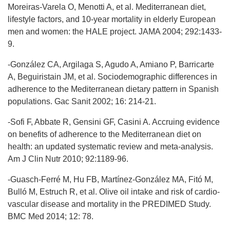
Moreiras-Varela O, Menotti A, et al. Mediterranean diet,
lifestyle factors, and 10-year mortality in elderly European
men and women: the HALE project. JAMA 2004; 292:1433-
9.
-González CA, Argilaga S, Agudo A, Amiano P, Barricarte
A, Beguiristain JM, et al. Sociodemographic differences in
adherence to the Mediterranean dietary pattern in Spanish
populations. Gac Sanit 2002; 16: 214-21.
-Sofi F, Abbate R, Gensini GF, Casini A. Accruing evidence
on benefits of adherence to the Mediterranean diet on
health: an updated systematic review and meta-analysis.
Am J Clin Nutr 2010; 92:1189-96.
-Guasch-Ferré M, Hu FB, Martínez-González MA, Fitó M,
Bulló M, Estruch R, et al. Olive oil intake and risk of cardio-
vascular disease and mortality in the PREDIMED Study.
BMC Med 2014; 12: 78.