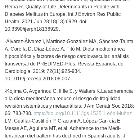
Reina R. Quality-of-Life Determinants in People with
Diabetes Mellitus in Europe. Int J Environ Res Public
Health. 2021 Jun 28;18(13):6929. doi:
10.3390/ijerph18136929.
-Álvarez-Álvarez I, Martínez-González MA, Sánchez-Tainta
A, Corella D, Díaz-López A, Fitó M. Dieta mediterránea
hipocalórica y factores de riesgo cardiovascular: análisis
transversal de PREDIMED-Plus. Revista Española de
Cardiología. 2019; 72(11):925-934.
10.1016/j.recesp.2018.08.007
-Kojima G, Avgerinou C, Iliffe S, y Walters K.La adherencia
a la dieta mediterránea reduce el riesgo de fragilidad:
revisión sistemática y metaanálisis. J Am Geriatr Soc,2018;
66: 783-788.
https://doi.org/10.1111/jgs.15251León-Muñoz
LM, Guallar-Castillón P, Graciani A, López-Gar- cía E,
Mesas AE, Aguilera MT, et al. Adherence to the Medi-
terranean diet pattern has declined in Spanish adults. J