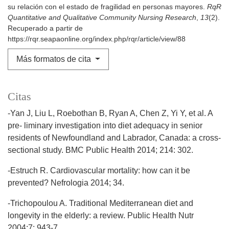
su relación con el estado de fragilidad en personas mayores.
RqR
Quantitative and Qualitative Community Nursing Research
,
13
(2).
Recuperado a partir de
https://rqr.seapaonline.org/index.php/rqr/article/view/88
Más formatos de cita
Citas
-Yan J, Liu L, Roebothan B, Ryan A, Chen Z, Yi Y, et al. A
pre- liminary investigation into diet adequacy in senior
residents of Newfoundland and Labrador, Canada: a cross-
sectional study. BMC Public Health 2014; 214: 302.
-Estruch R. Cardiovascular mortality: how can it be
prevented? Nefrologia 2014; 34.
-Trichopoulou A. Traditional Mediterranean diet and
longevity in the elderly: a review. Public Health Nutr
2004;7: 943-7.