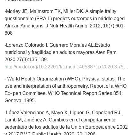
-Morley JE, Malmstrom TK, Miller DK. A simple frailty
questionnaire (FRAIL) predicts outcomes in middle aged
African Americans. J Nutr Health Aging. 2012; 16(7):601-
608
-Lorenzo Colorado I, Guerrero Morales AL.Estado
nutricional y fragilidad en adultos mayores Aten Fam.
2020;27(3):135-139.
http://dx.doi.org/10.22201/facmed.14058871p.2020.3.75895
- World Health Organization (WHO). Physical status: The
use and interpretation of anthropometry. Report of a WHO
Ex- pert Committee. WHO Technical Report Series 854,
Geneva, 1995.
-López Valenciano A, Mayo X, Liguori G, Copeland RJ,
Lamb M, Jiménez A. Cambios en el comportamiento
sedentario de los adultos de la Unión Europea entre 2002
y 2017 BMC Public Health, 2020; 20: 1206 ,