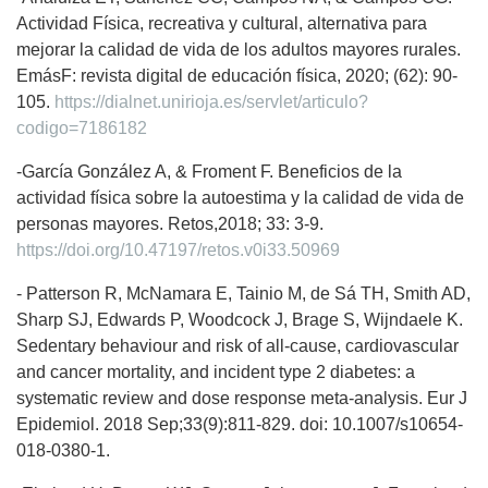
Actividad Física, recreativa y cultural, alternativa para
mejorar la calidad de vida de los adultos mayores rurales.
EmásF: revista digital de educación física, 2020; (62): 90-
105.
https://dialnet.unirioja.es/servlet/articulo?
codigo=7186182
-García González A, & Froment F. Beneficios de la
actividad física sobre la autoestima y la calidad de vida de
personas mayores. Retos,2018; 33: 3-9.
https://doi.org/10.47197/retos.v0i33.50969
- Patterson R, McNamara E, Tainio M, de Sá TH, Smith AD,
Sharp SJ, Edwards P, Woodcock J, Brage S, Wijndaele K.
Sedentary behaviour and risk of all-cause, cardiovascular
and cancer mortality, and incident type 2 diabetes: a
systematic review and dose response meta-analysis. Eur J
Epidemiol. 2018 Sep;33(9):811-829. doi: 10.1007/s10654-
018-0380-1.