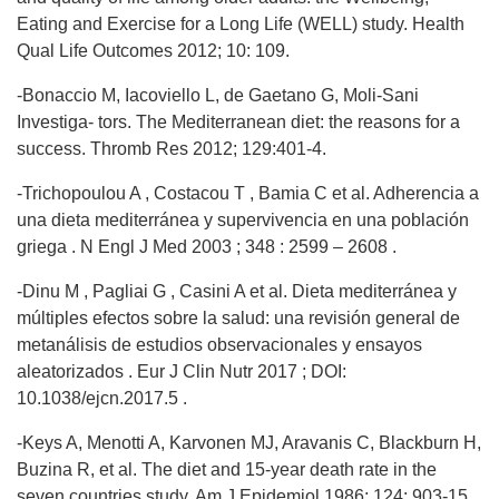
Eating and Exercise for a Long Life (WELL) study. Health
Qual Life Outcomes 2012; 10: 109.
-Bonaccio M, Iacoviello L, de Gaetano G, Moli-Sani
Investiga- tors. The Mediterranean diet: the reasons for a
success. Thromb Res 2012; 129:401-4.
-Trichopoulou A , Costacou T , Bamia C et al. Adherencia a
una dieta mediterránea y supervivencia en una población
griega . N Engl J Med 2003 ; 348 : 2599 – 2608 .
-Dinu M , Pagliai G , Casini A et al. Dieta mediterránea y
múltiples efectos sobre la salud: una revisión general de
metanálisis de estudios observacionales y ensayos
aleatorizados . Eur J Clin Nutr 2017 ; DOI:
10.1038/ejcn.2017.5 .
-Keys A, Menotti A, Karvonen MJ, Aravanis C, Blackburn H,
Buzina R, et al. The diet and 15-year death rate in the
seven countries study. Am J Epidemiol 1986; 124: 903-15.