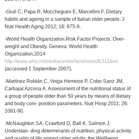
-Giuli C, Papa R, Mocchegiani E, Marcellini F. Dietary
habits and ageing in a sample of Italian older people. J
Nutr Health Aging 2012; 16: 875-9.
-World Health Organization.Risk Factor Projects. Over-
weight and Obesity. Geneva: World Health
Organization.2014
http://www.who.int/mediacentre/factsheets/fs311/en/
(accessed 1 September 2007).
-Martínez Roldán C, Veiga Herreros P, Cobo Sanz JM,
Carbajal Azcona A. Assessment of the nutritional status of
a group of people older than 50 years by means of dietary
and body com- position parameters. Nutr Hosp 2011; 26:
1081-90.
-McNaughton SA, Crawford D, Ball K, Salmon J.
Understan- ding determinants of nutrition, physical activity
and quality of life among older adults: the Wellbeing,