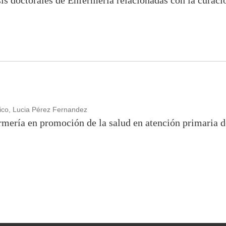
sis doctorales de Enfermería relacionadas con la curac
ico, Lucia Pérez Fernandez
rmería en promoción de la salud en atención primaria d