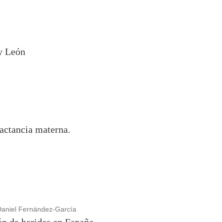
 y León
lactancia materna.
 Daniel Fernández-García